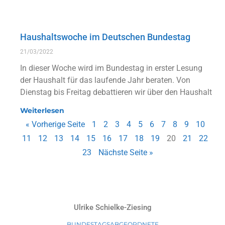
Haushaltswoche im Deutschen Bundestag
21/03/2022
In dieser Woche wird im Bundestag in erster Lesung
der Haushalt für das laufende Jahr beraten. Von
Dienstag bis Freitag debattieren wir über den Haushalt
Weiterlesen
« Vorherige Seite
1
2
3
4
5
6
7
8
9
10
11
12
13
14
15
16
17
18
19
20
21
22
23
Nächste Seite »
Ulrike Schielke-Ziesing
BUNDESTAGSABGEORDNETE