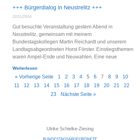
+++ Bürgerdialog in Neustrelitz +++
22/11/2024
Gut besuchte Veranstaltung gestern Abend in
Neustrelitz, gemeinsam mit meinem
Bundestagskollegen Martin Reichardt und unserem
Landtagsabgeordneten Horst Förster. Einstiegsthemen
waren Ampel-Ende und Neuwahlen. Eine neue
Weiterlesen
« Vorherige Seite
1
2
3
4
5
6
7
8
9
10
11
12
13
14
15
16
17
18
19
20
21
22
23
Nächste Seite »
Ulrike Schielke-Ziesing
BUNDESTAGSABGEORDNETE