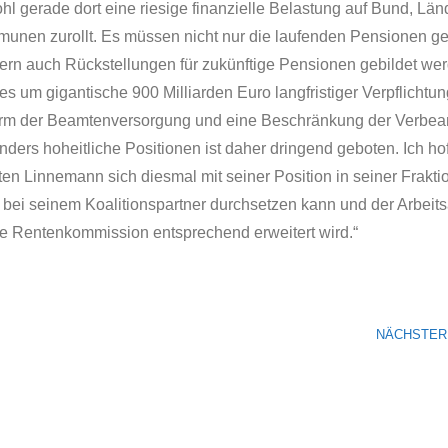
l gerade dort eine riesige finanzielle Belastung auf Bund, Län
unen zurollt. Es müssen nicht nur die laufenden Pensionen ge
ern auch Rückstellungen für zukünftige Pensionen gebildet wer
es um gigantische 900 Milliarden Euro langfristiger Verpflichtu
rm der Beamtenversorgung und eine Beschränkung der Verbea
ders hoheitliche Positionen ist daher dringend geboten. Ich hof
en Linnemann sich diesmal mit seiner Position in seiner Frakti
 bei seinem Koalitionspartner durchsetzen kann und der Arbeits
die Rentenkommission entsprechend erweitert wird.“
NÄCHSTER