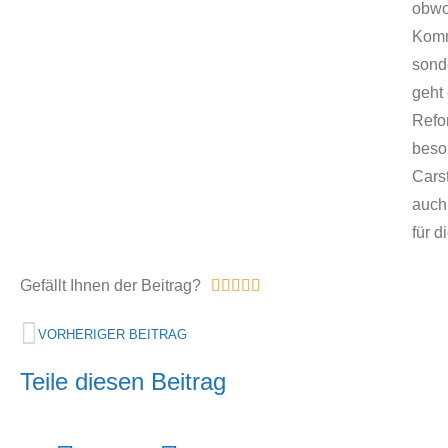
obwoh
Komm
sond
geht 
Refo
beson
Carst
auch
für 
Gefällt Ihnen der Beitrag?





VORHERIGER BEITRAG
Teile diesen Beitrag