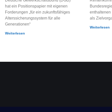
Deutsche Gewerkschaftsbund (DGB)
Rentenkommi
hat ein Positionspapier mit eigenen
Bundesregie
Forderungen „für ein zukunftsfähiges
enthaltenen
Alterssicherungssystem für alle
als Zielvorg
Generationen“
Weiterlesen
Weiterlesen