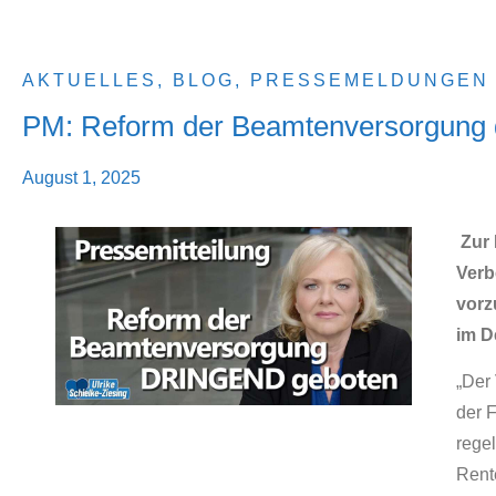
AKTUELLES
,
BLOG
,
PRESSEMELDUNGEN
PM: Reform der Beamtenversorgung 
August 1, 2025
Zur 
Verb
vorz
im D
„Der
der F
rege
Rent