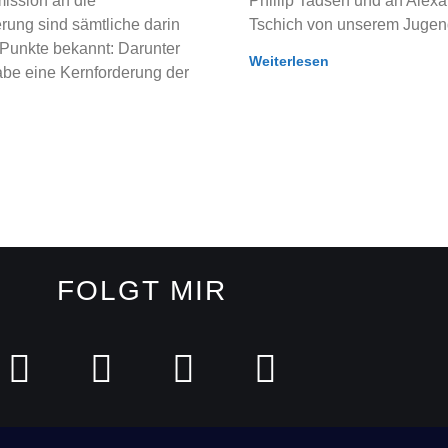
ssion an die
Phillip Tadsen und an Alex
rung sind sämtliche darin
Tschich von unserem Juge
 Punkte bekannt: Darunter
Weiterlesen
abe eine Kernforderung der
FOLGT MIR