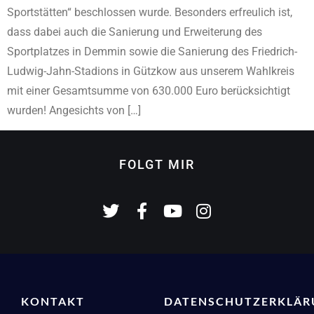
Sportstätten“ beschlossen wurde. Besonders erfreulich ist,
dass dabei auch die Sanierung und Erweiterung des
Sportplatzes in Demmin sowie die Sanierung des Friedrich-
Ludwig-Jahn-Stadions in Gützkow aus unserem Wahlkreis
mit einer Gesamtsumme von 630.000 Euro berücksichtigt
wurden! Angesichts von […]
FOLGT MIR
KONTAKT
DATENSCHUTZERKLÄ